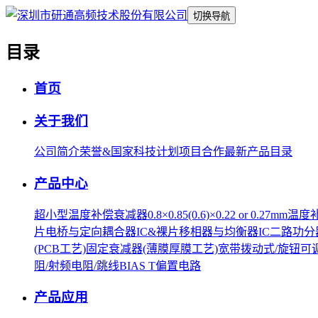
切换导航
目录
首页
关于我们
公司简介
荣誉&国家科技计划项目合作
最新产品目录
产品中心
超小型温度补偿衰减器0.8×0.85(0.6)×0.22 or 0.27mm
温度
片
电桥与定向耦合器IC&裸片
移相器与均衡器IC
二路功分器
(PCB工艺)
固定衰减器(薄膜厚膜工艺)
宽带拨动式/旋钮可
阻/射频电阻/跳线
BIAS T偏置电路
产品应用