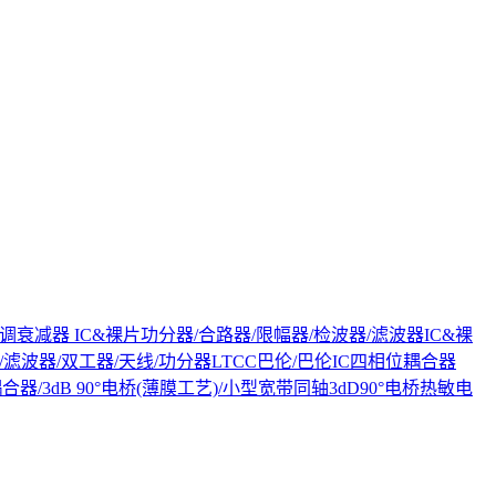
调衰减器 IC&裸片
功分器/合路器/限幅器/检波器/滤波器IC&裸
电桥/滤波器/双工器/天线/功分器
LTCC巴伦/巴伦IC
四相位耦合器
器/3dB 90°电桥(薄膜工艺)/小型宽带同轴3dD90°电桥
热敏电