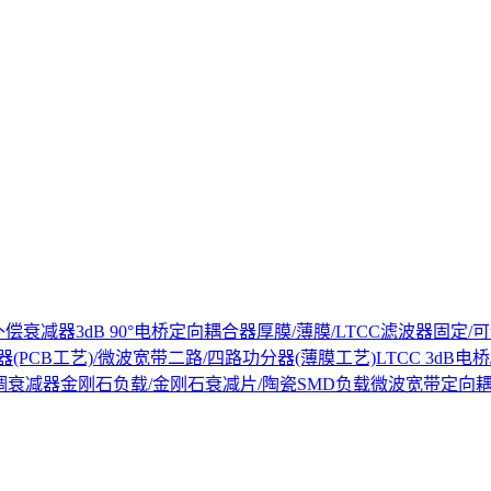
补偿衰减器
3dB 90°电桥
定向耦合器
厚膜/薄膜/LTCC滤波器
固定/可
(PCB工艺)/微波宽带二路/四路功分器(薄膜工艺)
LTCC 3dB
调衰减器
金刚石负载/金刚石衰减片/陶瓷SMD负载
微波宽带定向耦合