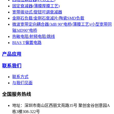
固定衰减器(薄膜厚膜工艺)
宽带拨动式/旋钮可调衰减器
金刚石负载/金刚石衰减片/陶瓷SMD负载
微波宽带定向耦合器/3dB 90°电桥(薄膜工艺)/小型宽带同
轴3dD90°电桥
热敏电阻/射频电阻/跳线
BIAS T偏置电路
产品应用
联系我们
联系方式
与我们见面
全国服务热线
地址：深圳市南山区西丽文苑路35号 聚创金谷创意园A
栋3楼308-322号