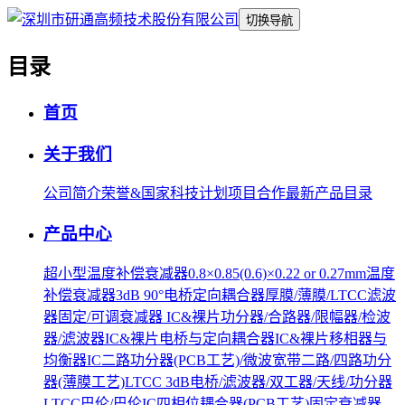
切换导航
目录
首页
关于我们
公司简介
荣誉&国家科技计划项目合作
最新产品目录
产品中心
超小型温度补偿衰减器0.8×0.85(0.6)×0.22 or 0.27mm
温度
补偿衰减器
3dB 90°电桥
定向耦合器
厚膜/薄膜/LTCC滤波
器
固定/可调衰减器 IC&裸片
功分器/合路器/限幅器/检波
器/滤波器IC&裸片
电桥与定向耦合器IC&裸片
移相器与
均衡器IC
二路功分器(PCB工艺)/微波宽带二路/四路功分
器(薄膜工艺)
LTCC 3dB电桥/滤波器/双工器/天线/功分器
LTCC巴伦/巴伦IC
四相位耦合器(PCB工艺)
固定衰减器