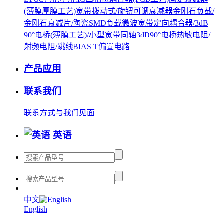
(薄膜厚膜工艺)
宽带拨动式/旋钮可调衰减器
金刚石负载/
金刚石衰减片/陶瓷SMD负载
微波宽带定向耦合器/3dB
90°电桥(薄膜工艺)/小型宽带同轴3dD90°电桥
热敏电阻/
射频电阻/跳线
BIAS T偏置电路
产品应用
联系我们
联系方式
与我们见面
英语
中文
English