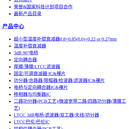
荣誉&国家科技计划项目合作
最新产品目录
产品中心
超小型温度补偿衰减器0.8×0.85(0.6)×0.22 or 0.27mm
温度补偿衰减器
3dB 90°电桥
定向耦合器
厚膜/薄膜/LTCC滤波器
固定/可调衰减器 IC&裸片
功分器/合路器/限幅器/检波器/滤波器IC&裸片
电桥与定向耦合器IC&裸片
移相器与均衡器IC
二路功分器(PCB工艺)/微波宽带二路/四路功分器(薄膜工
艺)
LTCC 3dB电桥/滤波器/双工器/天线/功分器
LTCC巴伦/巴伦IC
四相位耦合器(PCB工艺)