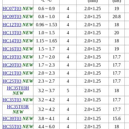
(mm)
(dB)
L
U
HC07T03
NEW
0.6 ~ 0.9
4
2.0×1.25
19
HC09T03
NEW
0.8 ~ 1.0
4
2.0×1.25
20.8
HC12T03
NEW
0.96 ~ 1.53
4
2.0×1.25
18
HC13T03
NEW
1.0 ~ 1.5
4
2.0×1.25
20
HC14T03
NEW
1.15 ~ 1.65
4
2.0×1.25
18
HC16T03
NEW
1.5 ~ 1.7
4
2.0×1.25
19
HC19T03
NEW
1.7 ~ 2.0
4
2.0×1.25
17.7
HC20T03
NEW
1.7 ~ 2.3
4
2.0×1.25
17.7
HC21T03
NEW
2.0 ~ 2.3
4
2.0×1.25
17.7
HC25T03
NEW
2.3 ~ 2.7
4
2.0×1.25
17.7
HC35T03H
3.2 ~ 3.7
5
2.0×1.25
18
NEW
HC35T03
NEW
3.2 ~ 4.2
4
2.0×1.25
17.7
HC35T03R
3.2 ~ 4.2
4
2.0×1.25
17.7
NEW
HC39T03
NEW
3.8 ~ 4.1
4
2.0×1.25
15.6
HC55T03
NEW
4.4 ~ 6.0
4
2.0×1.25
18