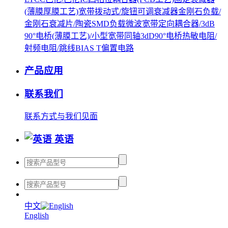
(薄膜厚膜工艺)
宽带拨动式/旋钮可调衰减器
金刚石负载/
金刚石衰减片/陶瓷SMD负载
微波宽带定向耦合器/3dB
90°电桥(薄膜工艺)/小型宽带同轴3dD90°电桥
热敏电阻/
射频电阻/跳线
BIAS T偏置电路
产品应用
联系我们
联系方式
与我们见面
英语
中文
English