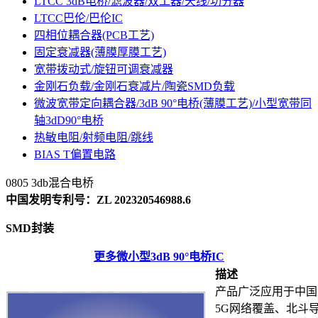
LTCC 3dB电桥/滤波器/双工器/天线/功分器
LTCC巴伦/巴伦IC
四相位耦合器(PCB工艺)
固定衰减器(薄膜厚膜工艺)
宽带拨动式/旋钮可调衰减器
金刚石负载/金刚石衰减片/陶瓷SMD负载
微波宽带定向耦合器/3dB 90°电桥(薄膜工艺)/小型宽带同
轴3dD90°电桥
热敏电阻/射频电阻/跳线
BIAS T偏置电路
0805 3db混合电桥
中国发明专利号：ZL 202320546988.6
SMD封装
更多微小型3dB 90°电桥IC
描述
产品广泛应用于中国及
5G网络覆盖、北斗