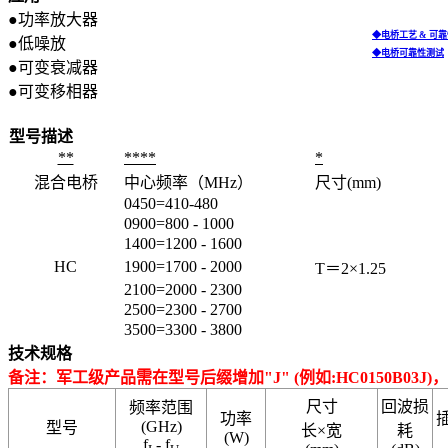
●功率放大器
◆电桥工艺 & 可
●低噪放
◆电桥可靠性测试
●可变衰减器
●可变移相器
型号描述
**
****
*
混合电桥
中心频率（MHz）
尺寸(mm)
0450=410-480
0900=800 - 1000
1400=1200 - 1600
HC
1900=1700 - 2000
T＝2×1.25
2100=2000 - 2300
2500=2300 - 2700
3500=3300 - 3800
技术规格
备注：军工级产品需在型号后缀增加"J" (例如:HC0150B03
尺寸
回波损
频率范围
功率
(GHz)
型号
长×宽
耗
(W)
f
- f