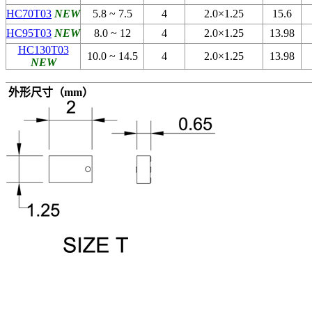
HC70T03
NEW
5.8 ~ 7.5
4
2.0×1.25
15.6
HC95T03
NEW
8.0 ~ 12
4
2.0×1.25
13.98
HC130T03
10.0 ~ 14.5
4
2.0×1.25
13.98
NEW
外形尺寸（mm）