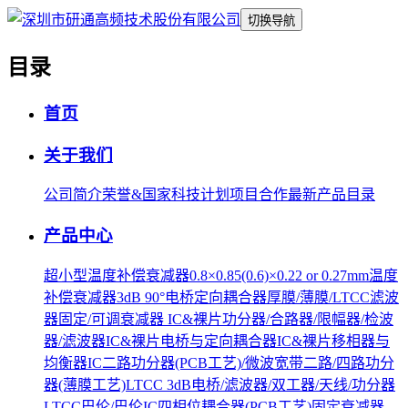
切换导航
目录
首页
关于我们
公司简介
荣誉&国家科技计划项目合作
最新产品目录
产品中心
超小型温度补偿衰减器0.8×0.85(0.6)×0.22 or 0.27mm
温度
补偿衰减器
3dB 90°电桥
定向耦合器
厚膜/薄膜/LTCC滤波
器
固定/可调衰减器 IC&裸片
功分器/合路器/限幅器/检波
器/滤波器IC&裸片
电桥与定向耦合器IC&裸片
移相器与
均衡器IC
二路功分器(PCB工艺)/微波宽带二路/四路功分
器(薄膜工艺)
LTCC 3dB电桥/滤波器/双工器/天线/功分器
LTCC巴伦/巴伦IC
四相位耦合器(PCB工艺)
固定衰减器