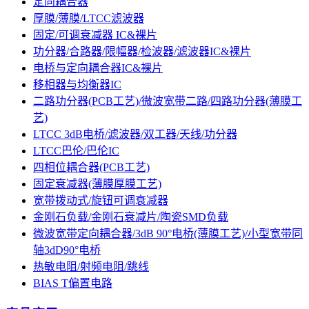
定向耦合器
厚膜/薄膜/LTCC滤波器
固定/可调衰减器 IC&裸片
功分器/合路器/限幅器/检波器/滤波器IC&裸片
电桥与定向耦合器IC&裸片
移相器与均衡器IC
二路功分器(PCB工艺)/微波宽带二路/四路功分器(薄膜工
艺)
LTCC 3dB电桥/滤波器/双工器/天线/功分器
LTCC巴伦/巴伦IC
四相位耦合器(PCB工艺)
固定衰减器(薄膜厚膜工艺)
宽带拨动式/旋钮可调衰减器
金刚石负载/金刚石衰减片/陶瓷SMD负载
微波宽带定向耦合器/3dB 90°电桥(薄膜工艺)/小型宽带同
轴3dD90°电桥
热敏电阻/射频电阻/跳线
BIAS T偏置电路