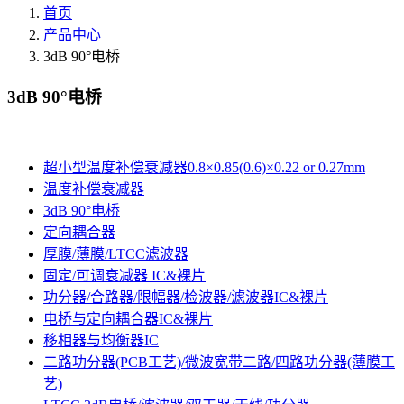
首页
产品中心
3dB 90°电桥
3dB 90°电桥
超小型温度补偿衰减器0.8×0.85(0.6)×0.22 or 0.27mm
温度补偿衰减器
3dB 90°电桥
定向耦合器
厚膜/薄膜/LTCC滤波器
固定/可调衰减器 IC&裸片
功分器/合路器/限幅器/检波器/滤波器IC&裸片
电桥与定向耦合器IC&裸片
移相器与均衡器IC
二路功分器(PCB工艺)/微波宽带二路/四路功分器(薄膜工
艺)