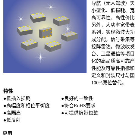
导航（无人驾驶）天
小型化、低损耗、宽
高可靠性、高性价比
另外，大功率宽带表
系列，实现微波大功
成分配，信号采集等
控阵雷达，微波收发
台、卫星通信等项目
化的高品质高可靠产
性能及可靠性指标和
定义和封装尺寸与国
100%原位替代。
特性
●低插入损耗
●良好的一致性
●高幅度和相位平衡度
●符合RoHS要求
●高隔离
●可提供编带包装
●低反射
应用