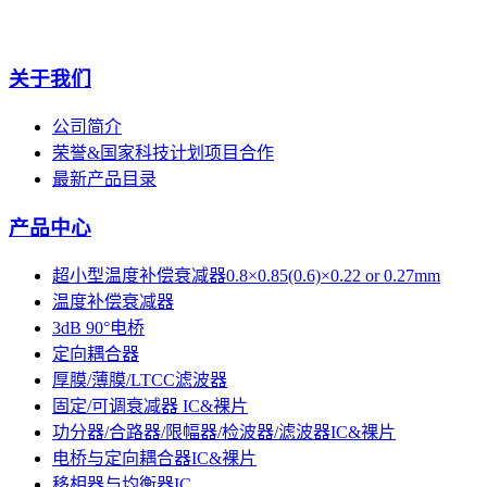
关于我们
公司简介
荣誉&国家科技计划项目合作
最新产品目录
产品中心
超小型温度补偿衰减器0.8×0.85(0.6)×0.22 or 0.27mm
温度补偿衰减器
3dB 90°电桥
定向耦合器
厚膜/薄膜/LTCC滤波器
固定/可调衰减器 IC&裸片
功分器/合路器/限幅器/检波器/滤波器IC&裸片
电桥与定向耦合器IC&裸片
移相器与均衡器IC