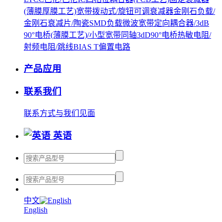
(薄膜厚膜工艺)
宽带拨动式/旋钮可调衰减器
金刚石负载/
金刚石衰减片/陶瓷SMD负载
微波宽带定向耦合器/3dB
90°电桥(薄膜工艺)/小型宽带同轴3dD90°电桥
热敏电阻/
射频电阻/跳线
BIAS T偏置电路
产品应用
联系我们
联系方式
与我们见面
英语
中文
English