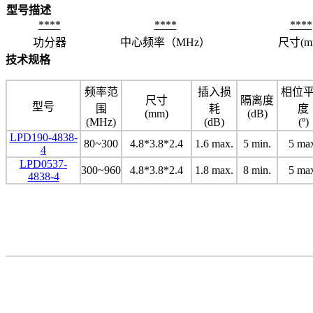
型号描述
****
****
****
功分器
中心频率（MHz）
尺寸(m
技术规格
频率范
插入损
相位
尺寸
隔离度
型号
围
耗
度
(mm)
(dB)
(MHz)
(dB)
(º)
LPD190-4838-
80~300
4.8*3.8*2.4
1.6 max.
5 min.
5 ma
4
LPD0537-
300~960
4.8*3.8*2.4
1.8 max.
8 min.
5 ma
4838-4