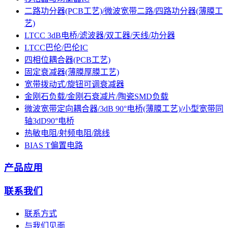
二路功分器(PCB工艺)/微波宽带二路/四路功分器(薄膜工
艺)
LTCC 3dB电桥/滤波器/双工器/天线/功分器
LTCC巴伦/巴伦IC
四相位耦合器(PCB工艺)
固定衰减器(薄膜厚膜工艺)
宽带拨动式/旋钮可调衰减器
金刚石负载/金刚石衰减片/陶瓷SMD负载
微波宽带定向耦合器/3dB 90°电桥(薄膜工艺)/小型宽带同
轴3dD90°电桥
热敏电阻/射频电阻/跳线
BIAS T偏置电路
产品应用
联系我们
联系方式
与我们见面