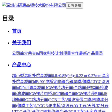
切换导航
目录
首页
关于我们
公司简介
荣誉&国家科技计划项目合作
最新产品目录
产品中心
超小型温度补偿衰减器0.8×0.85(0.6)×0.22 or 0.27mm
温度
补偿衰减器
3dB 90°电桥
定向耦合器
厚膜/薄膜/LTCC滤波
器
固定/可调衰减器 IC&裸片
功分器/合路器/限幅器/检波
器/滤波器IC&裸片
电桥与定向耦合器IC&裸片
移相器与
均衡器IC
二路功分器(PCB工艺)/微波宽带二路/四路功分
器(薄膜工艺)
LTCC 3dB电桥/滤波器/双工器/天线/功分器
LTCC巴伦/巴伦IC
四相位耦合器(PCB工艺)
固定衰减器