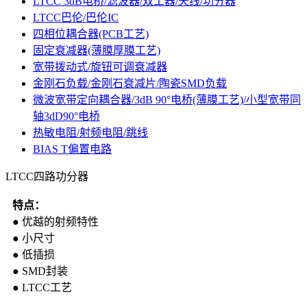
LTCC 3dB电桥/滤波器/双工器/天线/功分器
LTCC巴伦/巴伦IC
四相位耦合器(PCB工艺)
固定衰减器(薄膜厚膜工艺)
宽带拨动式/旋钮可调衰减器
金刚石负载/金刚石衰减片/陶瓷SMD负载
微波宽带定向耦合器/3dB 90°电桥(薄膜工艺)/小型宽带同
轴3dD90°电桥
热敏电阻/射频电阻/跳线
BIAS T偏置电路
LTCC四路功分器
特点：
● 优越的射频特性
● 小尺寸
● 低插损
● SMD封装
● LTCC工艺