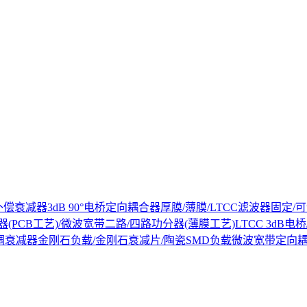
补偿衰减器
3dB 90°电桥
定向耦合器
厚膜/薄膜/LTCC滤波器
固定/可
(PCB工艺)/微波宽带二路/四路功分器(薄膜工艺)
LTCC 3dB
调衰减器
金刚石负载/金刚石衰减片/陶瓷SMD负载
微波宽带定向耦合