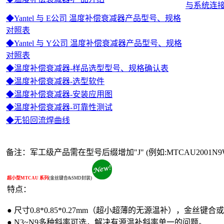
与系统连
◆Yantel 与 E公司 温度补偿衰减器产品型号、规格
对照表
◆Yantel 与 Y公司 温度补偿衰减器产品型号、规格
对照表
◆温度补偿衰减器-样品选型型号、规格确认表
◆温度补偿衰减器-选型软件
◆温度补偿衰减器-安装应用图
◆温度补偿衰减器-可靠性测试
◆无铅回流焊曲线
备注：军工级产品需在型号后缀增加"J" (例如:MTCAU2001
超小型MTCAU
系列
(金丝键合&SMD封装)
特点：
● 尺寸0.8*0.85*0.27mm（超小超薄的无源温补），金
●
N3~N9多种斜率可选，解决有源温补斜率单一的问题。