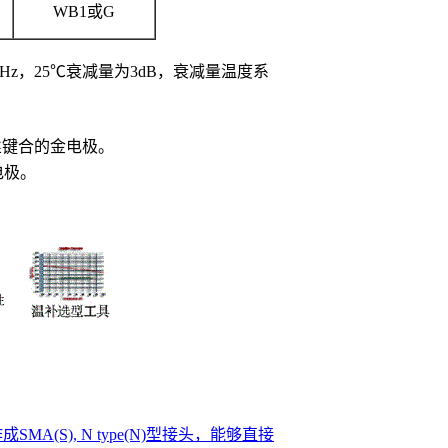
WB1或G
20GHz，25℃衰减量为3dB，衰减量温度系
金丝键合的金电极。
电极。
SMA(S), N type(N)型接头，能够直接