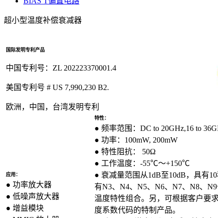
BIAS T偏置电路
超小型温度补偿衰减器
国际发明专利产品
中国专利号：ZL 202223370001.4
美国专利号 # US 7,990,230 B2.
欧洲，中国，台湾发明专利
特性：
● 频率范围：DC to 20GHz,16 to 36GH
● 功率：100mW, 200mW
● 特性阻抗： 50Ω
● 工作温度：-55℃～+150℃
● 衰减量范围从1dB至10dB，具
应用：
● 功率放大器
有N3、N4、N5、N6、N7、N8、
● 低噪声放大器
温度特性组合。另，可根据客户要求，
● 增益模块
度系数代码的特制产品。