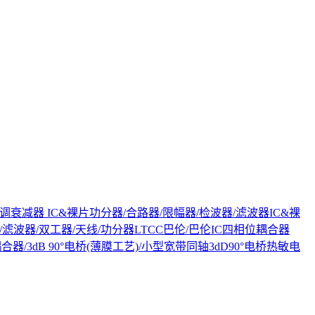
调衰减器 IC&裸片
功分器/合路器/限幅器/检波器/滤波器IC&裸
电桥/滤波器/双工器/天线/功分器
LTCC巴伦/巴伦IC
四相位耦合器
器/3dB 90°电桥(薄膜工艺)/小型宽带同轴3dD90°电桥
热敏电