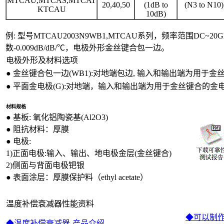
MTCAU,MTCAS,MTCAT
20,40,50
(1dB to
(N3 to N10)
KTCAU
10dB)
例: 型号MTCAU2003N9WB1,MTCAU系列，频率范围DC~
数-0.009dB/dB/℃，电极外形金丝键合包一边。
电极外形及材料选项
● 金丝键合包一边(WB1):对地端包边, 输入和输出端为用于
● 平面金电极(G):对地端，输入和输出端为用于金丝键合的金
材料规格
● 基板: 氧化铝陶瓷基(Al2O3)
● 阻抗材料：厚膜
● 电极:
1)正面电极:输入、输出、地电极金层(金丝键合)
2)侧面与背面电极钯银
● 表面涂层：厚膜保护料（ethyl acetate）
温度补偿衰减器性能资料
◆可以制作成
◆温度补偿衰减器-产品介绍