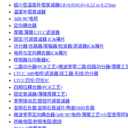
超小型温度补偿衰减器0.8×0.85(0.6)×0.22 or 0.27mm
温度补偿衰减器
3dB 90°电桥
定向耦合器
厚膜/薄膜/LTCC滤波器
固定/可调衰减器 IC&裸片
功分器/合路器/限幅器/检波器/滤波器IC&裸片
电桥与定向耦合器IC&裸片
移相器与均衡器IC
二路功分器(PCB工艺)/微波宽带二路/四路功分器(薄膜工艺
LTCC 3dB电桥/滤波器/双工器/天线/功分器
LTCC巴伦/巴伦IC
四相位耦合器(PCB工艺)
固定衰减器(薄膜厚膜工艺)
宽带拨动式/旋钮可调衰减器
金刚石负载/金刚石衰减片/陶瓷SMD负载
微波宽带定向耦合器/3dB 90°电桥(薄膜工艺)/小型宽带同轴
热敏电阻/射频电阻/跳线