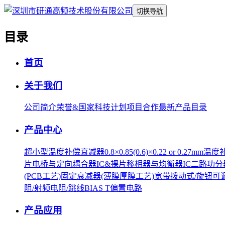
切换导航
目录
首页
关于我们
公司简介
荣誉&国家科技计划项目合作
最新产品目录
产品中心
超小型温度补偿衰减器0.8×0.85(0.6)×0.22 or 0.27mm
温度
片
电桥与定向耦合器IC&裸片
移相器与均衡器IC
二路功分器
(PCB工艺)
固定衰减器(薄膜厚膜工艺)
宽带拨动式/旋钮可
阻/射频电阻/跳线
BIAS T偏置电路
产品应用